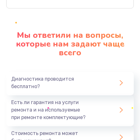
Заказать
Ремонт материнской платы
4500 руб.
Мы ответили на вопросы,
Заказать
которые нам задают чаще
всего
Профилактическая чистка
1000 руб.
Заказать
Диагностика проводится
бесплатно?
Прошивка BIOS
1920 руб.
Есть ли гарантия на услуги
Заказать
ремонта и на используемые
при ремонте комплектующие?
Замена северного моста
1440 руб.
Стоимость ремонта может