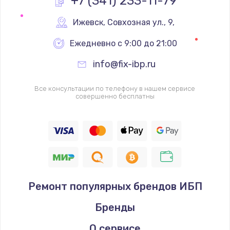
+7 (341) 233-11-79
Замена реле
Ижевск
,
 Совхозная ул., 9,
1000 руб.
Ежедневно с 9:00 до 21:00
Заказать
info@fix-ibp.ru
Замена термопредохранителя
Все консультации по телефону в нашем сервисе
700 руб.
совершенно бесплатны
Заказать
Замена ТЭНа
2500 руб.
Заказать
Ремонт популярных брендов ИБП
Замена шнура
Бренды
1400 руб.
Заказать
О сервисе