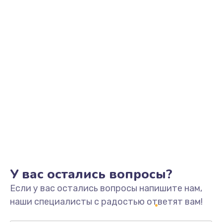
Заказать
Замена видеоадаптера (видеокарты)
1800 руб.
Заказать
Замена, перепайка чипа
1300 руб.
Заказать
Замена HDMI-разъема
650 руб.
Заказать
У вас остались вопросы?
Если у вас остались вопросы напишите нам,
Замена/Pемонт карбюратора
наши специалисты с радостью ответят вам!
1300 руб.
Заказать