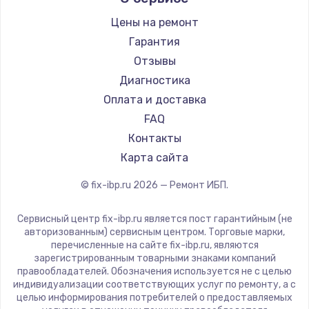
Цены на ремонт
Замена / ремонт электронного модуля
управления
Гарантия
600 руб.
Отзывы
Диагностика
Заказать
Оплата и доставка
Замена конфорки
FAQ
1100 руб.
Контакты
Карта сайта
Заказать
© fix-ibp.ru
2026
— Ремонт ИБП.
Замена платы сенсора
900 руб.
Сервисный центр fix-ibp.ru является пост гарантийным (не
авторизованным) сервисным центром. Торговые марки,
Заказать
перечисленные на сайте fix-ibp.ru, являются
зарегистрированным товарными знаками компаний
Замена регулятора режимов конфорки
правообладателей. Обозначения используется не с целью
индивидуализации соответствующих услуг по ремонту, а с
900 руб.
целью информирования потребителей о предоставляемых