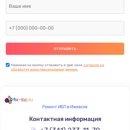
Ремонт капиллярной трубки
400 руб.
Заказать
Замена блока питания
1000 руб.
Заказать
Нажимая на кнопку отправить я даю свое
согласие на
обработку моих персональных данных.
Прошивка / разблокировка
900 руб.
Заказать
fix-ibp.ru
Ремонт ИБП в Ижевске
Замена термостата
Контактная информация
1200 руб.
Заказать