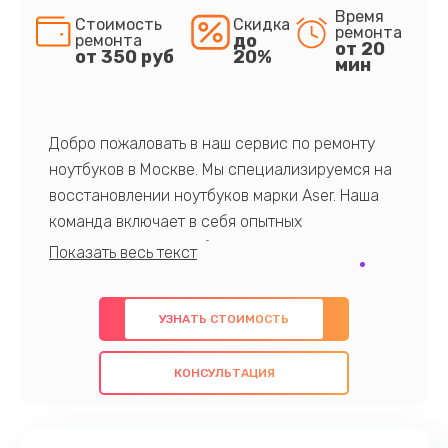
Время
Стоимость
Скидка
ремонта
до
ремонта
от 20
от 350 руб
20%
мин
Добро пожаловать в наш сервис по ремонту
ноутбуков в Москве. Мы специализируемся на
восстановлении ноутбуков марки Aser. Наша
команда включает в себя опытных
профессионалов с обширными знаниями и
многолетним опытом в данной области. Мы
предлагаем быстрый и качественный ремонт с
УЗНАТЬ СТОИМОСТЬ
использованием оригинальных компонентов, а
также гарантируем качество всех
КОНСУЛЬТАЦИЯ
проведенных работ. Наша цель - предоставить
клиентам надежное и профессиональное
обслуживание, удовлетворяя их потребности