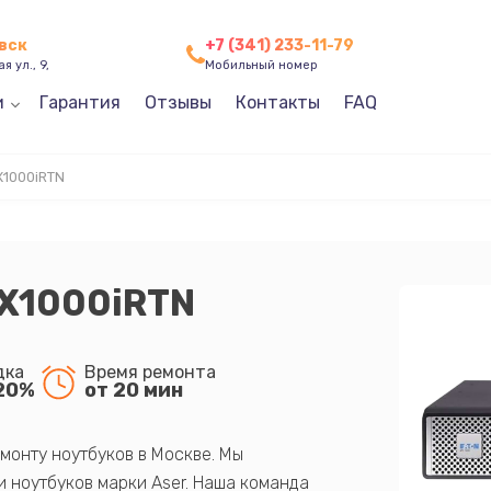
евск
+7 (341) 233-11-79
я ул., 9,
Мобильный номер
и
Гарантия
Отзывы
Контакты
FAQ
1000iRTN
PX1000iRTN
дка
Время ремонта
20%
от 20 мин
монту ноутбуков в Москве. Мы
 ноутбуков марки Aser. Наша команда