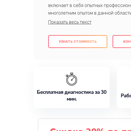
включает в себя опытных профессион
многолетним опытом в данной област
качественный ремонт с использовани
гарантируем качество всех проведенн
клиентам надежное и профессиональн
УЗНАТЬ СТОИМОСТЬ
КОН
потребности наилучшим образом. Не 
сейчас!
Бесплатная диагностика за 30
Рабо
мин.