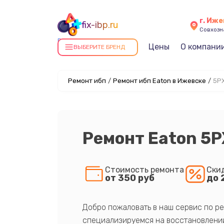
г. Иж
fix-ibp.ru
Совхозна
Ремонт ИБП в Ижевске
Цены
О компани
ВЫБЕРИТЕ БРЕНД
Ремонт ибп
/
Ремонт ибп Eaton в Ижевске
/
5PX
Ремонт Eaton 5
Стоимость ремонта
Ски
от 350 руб
до 
Добро пожаловать в наш сервис по ре
специализируемся на восстановлении