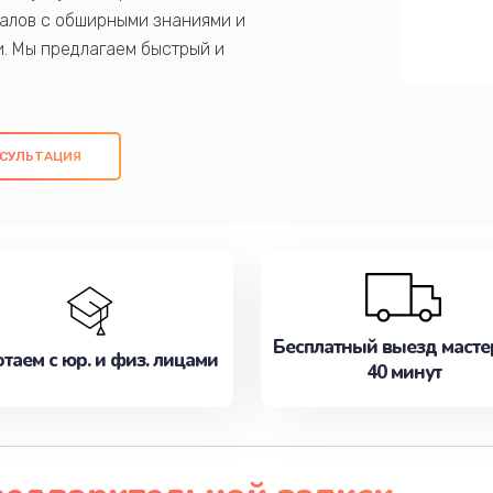
алов с обширными знаниями и
и. Мы предлагаем быстрый и
ем оригинальных компонентов, а также
ых работ. Наша цель - предоставить
ое обслуживание, удовлетворяя их
СУЛЬТАЦИЯ
медлите записаться на ремонт уже
Бесплатный выезд масте
таем с юр. и физ. лицами
40 минут