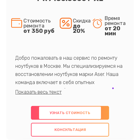
Время
Стоимость
Скидка
ремонта
до
ремонта
от 20
от 350 руб
20%
мин
Добро пожаловать в наш сервис по ремонту
ноутбуков в Москве. Мы специализируемся на
восстановлении ноутбуков марки Aser. Наша
команда включает в себя опытных
профессионалов с обширными знаниями и
многолетним опытом в данной области. Мы
предлагаем быстрый и качественный ремонт с
УЗНАТЬ СТОИМОСТЬ
использованием оригинальных компонентов, а
также гарантируем качество всех
КОНСУЛЬТАЦИЯ
проведенных работ. Наша цель - предоставить
клиентам надежное и профессиональное