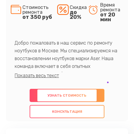
Время
Стоимость
Скидка
ремонта
до
ремонта
от 20
от 350 руб
20%
мин
Добро пожаловать в наш сервис по ремонту
ноутбуков в Москве. Мы специализируемся на
восстановлении ноутбуков марки Aser. Наша
команда включает в себя опытных
профессионалов с обширными знаниями и
многолетним опытом в данной области. Мы
предлагаем быстрый и качественный ремонт с
УЗНАТЬ СТОИМОСТЬ
использованием оригинальных компонентов, а
также гарантируем качество всех
КОНСУЛЬТАЦИЯ
проведенных работ. Наша цель - предоставить
клиентам надежное и профессиональное
обслуживание, удовлетворяя их потребности