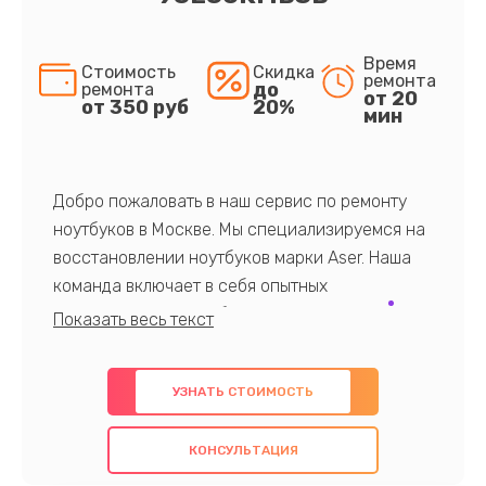
Время
Стоимость
Скидка
ремонта
до
ремонта
от 20
от 350 руб
20%
мин
Добро пожаловать в наш сервис по ремонту
ноутбуков в Москве. Мы специализируемся на
восстановлении ноутбуков марки Aser. Наша
команда включает в себя опытных
профессионалов с обширными знаниями и
многолетним опытом в данной области. Мы
предлагаем быстрый и качественный ремонт с
УЗНАТЬ СТОИМОСТЬ
использованием оригинальных компонентов, а
также гарантируем качество всех
КОНСУЛЬТАЦИЯ
проведенных работ. Наша цель - предоставить
клиентам надежное и профессиональное