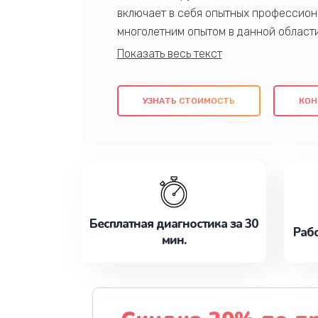
включает в себя опытных профессион
многолетним опытом в данной област
качественный ремонт с использовани
гарантируем качество всех проведенн
клиентам надежное и профессиональн
УЗНАТЬ СТОИМОСТЬ
КОН
потребности наилучшим образом. Не 
сейчас!
Бесплатная диагностика за 30
Рабо
мин.