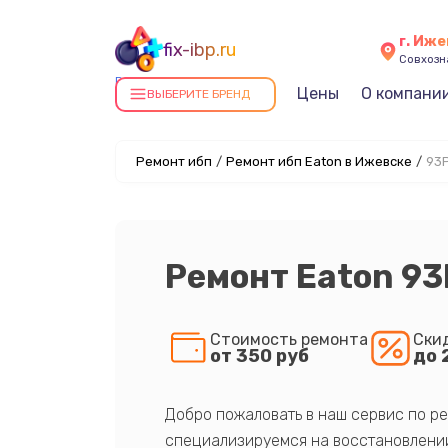
г. Иж
fix-ibp.ru
Совхозна
Ремонт ИБП в Ижевске
Цены
О компани
ВЫБЕРИТЕ БРЕНД
Ремонт ибп
/
Ремонт ибп Eaton в Ижевске
/
93
Ремонт Eaton 9
Стоимость ремонта
Ски
от 350 руб
до 
Добро пожаловать в наш сервис по ре
специализируемся на восстановлении