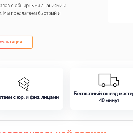
алов с обширными знаниями и
и. Мы предлагаем быстрый и
ем оригинальных компонентов, а также
ых работ. Наша цель - предоставить
ое обслуживание, удовлетворяя их
СУЛЬТАЦИЯ
медлите записаться на ремонт уже
Бесплатный выезд масте
таем с юр. и физ. лицами
40 минут