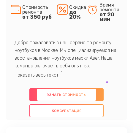
Время
Стоимость
Скидка
ремонта
до
ремонта
от 20
от 350 руб
20%
мин
Добро пожаловать в наш сервис по ремонту
ноутбуков в Москве. Мы специализируемся на
восстановлении ноутбуков марки Aser. Наша
команда включает в себя опытных
профессионалов с обширными знаниями и
многолетним опытом в данной области. Мы
предлагаем быстрый и качественный ремонт с
УЗНАТЬ СТОИМОСТЬ
использованием оригинальных компонентов, а
также гарантируем качество всех
КОНСУЛЬТАЦИЯ
проведенных работ. Наша цель - предоставить
клиентам надежное и профессиональное
обслуживание, удовлетворяя их потребности