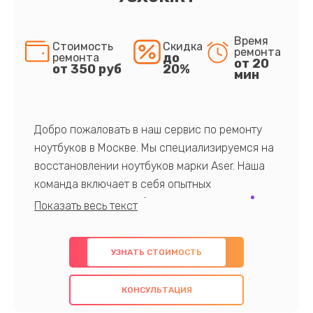
Время
Стоимость
Скидка
ремонта
до
ремонта
от 20
от 350 руб
20%
мин
Добро пожаловать в наш сервис по ремонту
ноутбуков в Москве. Мы специализируемся на
восстановлении ноутбуков марки Aser. Наша
команда включает в себя опытных
профессионалов с обширными знаниями и
многолетним опытом в данной области. Мы
предлагаем быстрый и качественный ремонт с
УЗНАТЬ СТОИМОСТЬ
использованием оригинальных компонентов, а
также гарантируем качество всех
КОНСУЛЬТАЦИЯ
проведенных работ. Наша цель - предоставить
клиентам надежное и профессиональное