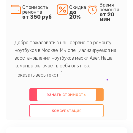
Время
Стоимость
Скидка
ремонта
до
ремонта
от 20
от 350 руб
20%
мин
Добро пожаловать в наш сервис по ремонту
ноутбуков в Москве. Мы специализируемся на
восстановлении ноутбуков марки Aser. Наша
команда включает в себя опытных
профессионалов с обширными знаниями и
многолетним опытом в данной области. Мы
предлагаем быстрый и качественный ремонт с
УЗНАТЬ СТОИМОСТЬ
использованием оригинальных компонентов, а
также гарантируем качество всех
КОНСУЛЬТАЦИЯ
проведенных работ. Наша цель - предоставить
клиентам надежное и профессиональное
обслуживание, удовлетворяя их потребности