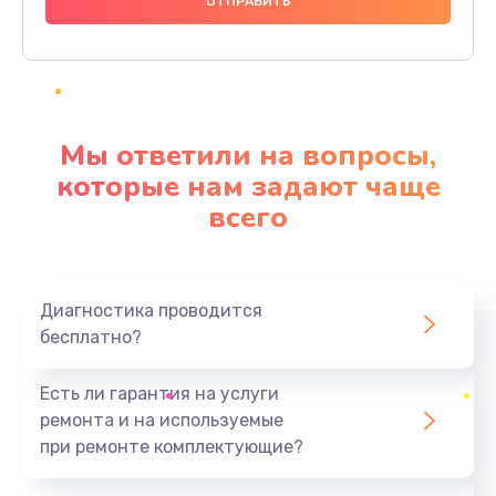
1000 руб.
Заказать
Ремонт материнской платы
4500 руб.
Мы ответили на вопросы,
Заказать
которые нам задают чаще
всего
Профилактическая чистка
1000 руб.
Заказать
Диагностика проводится
бесплатно?
Прошивка BIOS
1920 руб.
Есть ли гарантия на услуги
Заказать
ремонта и на используемые
при ремонте комплектующие?
Замена северного моста
1440 руб.