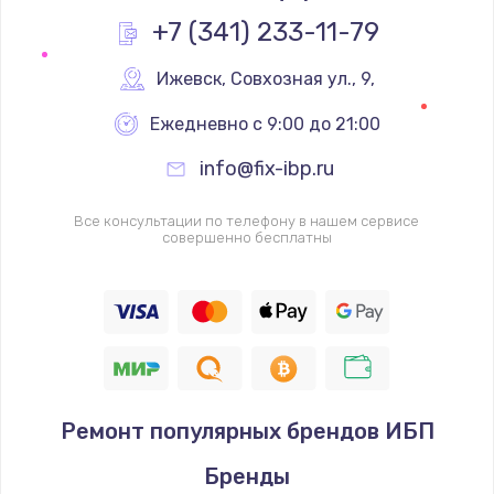
Заказать
+7 (341) 233-11-79
Замена реле
Ижевск
,
 Совхозная ул., 9,
1000 руб.
Ежедневно с 9:00 до 21:00
Заказать
info@fix-ibp.ru
Замена термопредохранителя
Все консультации по телефону в нашем сервисе
700 руб.
совершенно бесплатны
Заказать
Замена ТЭНа
2500 руб.
Заказать
Ремонт популярных брендов ИБП
Замена шнура
Бренды
1400 руб.