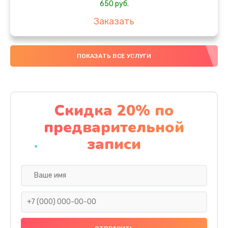
650 руб.
Заказать
Замена аккумулятора
ПОКАЗАТЬ ВСЕ УСЛУГИ
4000 руб.
Заказать
Замена материнской платы
Скидка 20% по
1100 руб.
предварительной
Заказать
записи
Замена масла
750 руб.
Заказать
Замена праймера