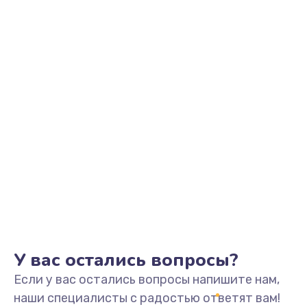
Заказать
Замена видеоадаптера (видеокарты)
1800 руб.
Заказать
Замена, перепайка чипа
1300 руб.
Заказать
Замена HDMI-разъема
650 руб.
Заказать
У вас остались вопросы?
Если у вас остались вопросы напишите нам,
Замена/Pемонт карбюратора
наши специалисты с радостью ответят вам!
1300 руб.