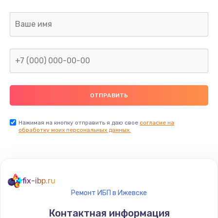
Заказать
Ремонт капиллярной трубки
400 руб.
Заказать
Замена блока питания
1000 руб.
Заказать
Нажимая на кнопку отправить я даю свое
согласие на
обработку моих персональных данных.
Прошивка / разблокировка
900 руб.
Заказать
fix-ibp.ru
Ремонт ИБП в Ижевске
Замена термостата
Контактная информация
1200 руб.