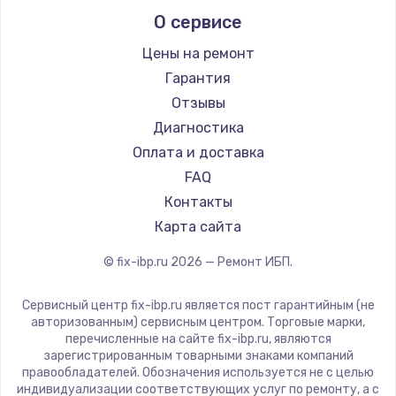
Заказать
О сервисе
Цены на ремонт
Замена / ремонт электронного модуля
управления
Гарантия
600 руб.
Отзывы
Диагностика
Заказать
Оплата и доставка
Замена конфорки
FAQ
1100 руб.
Контакты
Карта сайта
Заказать
© fix-ibp.ru
2026
— Ремонт ИБП.
Замена платы сенсора
900 руб.
Сервисный центр fix-ibp.ru является пост гарантийным (не
авторизованным) сервисным центром. Торговые марки,
Заказать
перечисленные на сайте fix-ibp.ru, являются
зарегистрированным товарными знаками компаний
Замена регулятора режимов конфорки
правообладателей. Обозначения используется не с целью
индивидуализации соответствующих услуг по ремонту, а с
900 руб.