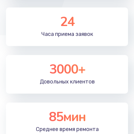
Замена передней камеры
490 руб.
24
Заказать
Часа приема
заявок
Замена микросхемы
690 руб.
Заказать
3000+
Замена кнопок громкости
Довольных
клиентов
490 руб.
Заказать
Защита гидрогелевой пленкой
85мин
1290 руб.
Заказать
Среднее время
ремонта