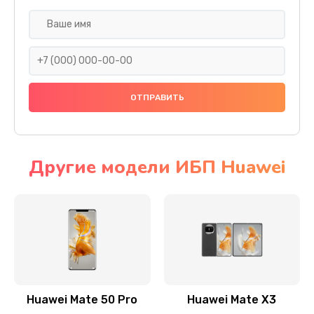
Заказать
Замена задней крышки
290 руб.
Заказать
Замена аккумулятора
620 руб.
Другие модели ИБП Huawei
Заказать
Замена экрана
940 руб.
Заказать
Замена микрофона
Huawei Mate 50 Pro
Huawei Mate X3
1500 руб.