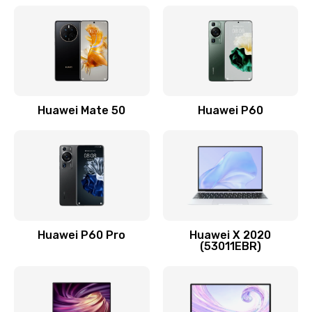
Заказать
Замена кнопки включения
490 руб.
Заказать
Huawei Mate 50
Huawei P60
Замена шим-контроллера
3900 руб.
Заказать
Настройка Wi-Fi
1195 руб.
Huawei P60 Pro
Huawei X 2020
(53011EBR)
Заказать
Ремонт петель крышки