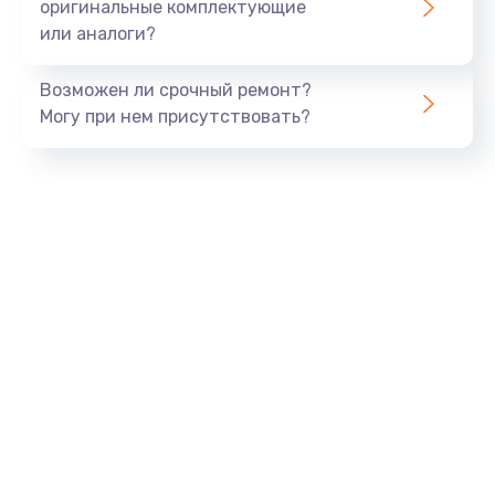
оригинальные комплектующие
Заказать
или аналоги?
Замена процессора
Возможен ли срочный ремонт?
1290 руб.
Могу при нем присутствовать?
Заказать
Замена оперативной памяти
960 руб.
Заказать
Замена звуковой карты
1500 руб.
Заказать
Замена USB порта
1245 руб.