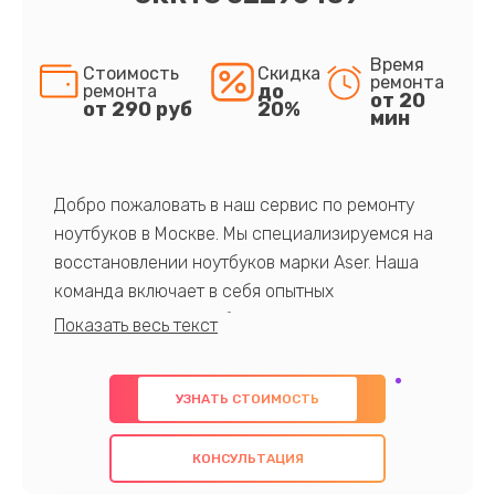
Время
Стоимость
Скидка
ремонта
до
ремонта
от 20
от 290 руб
20%
мин
Добро пожаловать в наш сервис по ремонту
ноутбуков в Москве. Мы специализируемся на
восстановлении ноутбуков марки Aser. Наша
команда включает в себя опытных
профессионалов с обширными знаниями и
многолетним опытом в данной области. Мы
предлагаем быстрый и качественный ремонт с
УЗНАТЬ СТОИМОСТЬ
использованием оригинальных компонентов, а
также гарантируем качество всех
КОНСУЛЬТАЦИЯ
проведенных работ. Наша цель - предоставить
клиентам надежное и профессиональное