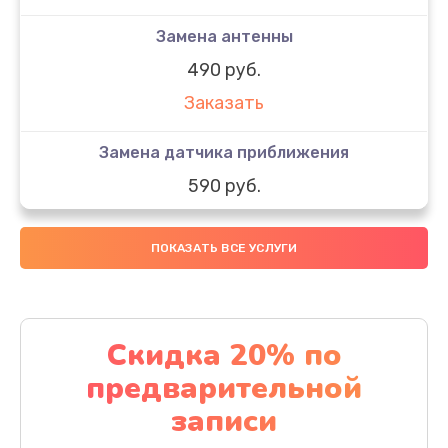
Замена антенны
490 руб.
Заказать
Замена датчика приближения
590 руб.
Заказать
ПОКАЗАТЬ ВСЕ УСЛУГИ
Замена стекла
890 руб.
Заказать
Скидка 20% по
предварительной
Обновление ПО
записи
890 руб.