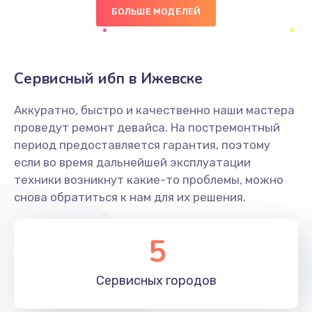
БОЛЬШЕ МОДЕЛЕЙ
490 руб.
Заказать
Сервисный ибп в Ижевске
Сбор/Разбор
1490 руб.
Аккуратно, быстро и качественно наши мастера
Заказать
проведут ремонт девайса. На постремонтный
период предоставляется гарантия, поэтому
Замена разъема SIM
если во время дальнейшей эксплуатации
техники возникнут какие-то проблемы, можно
290 руб.
снова обратиться к нам для их решения.
Заказать
5
Замена полифонического динамика
390 руб.
Сервисных
городов
Заказать