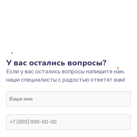
Заказать
Замена разъёмов (HDMI, DVI, Дисплей порта)
390 руб.
Заказать
Замена SSD
У вас остались вопросы?
1045 руб.
Если у вас остались вопросы напишите нам,
наши специалисты с радостью ответят вам!
Заказать
Замена клавиатуры
990 руб.
Заказать
Ремонт цепей питания