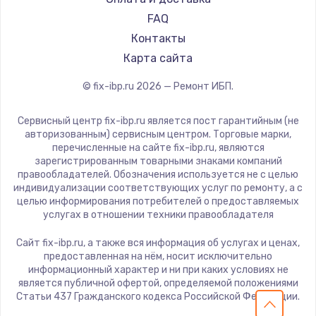
Замена южного моста
FAQ
2750 руб.
Контакты
Заказать
Карта сайта
© fix-ibp.ru
2026
— Ремонт ИБП.
Замена контроллера питания
1490 руб.
Сервисный центр fix-ibp.ru является пост гарантийным (не
авторизованным) сервисным центром. Торговые марки,
Заказать
перечисленные на сайте fix-ibp.ru, являются
зарегистрированным товарными знаками компаний
Замена тачпада
правообладателей. Обозначения используется не с целью
индивидуализации соответствующих услуг по ремонту, а с
1745 руб.
целью информирования потребителей о предоставляемых
услугах в отношении техники правообладателя
Заказать
Сайт fix-ibp.ru, а также вся информация об услугах и ценах,
Замена корпуса
предоставленная на нём, носит исключительно
информационный характер и ни при каких условиях не
890 руб.
является публичной офертой, определяемой положениями
Статьи 437 Гражданского кодекса Российской Федерации.
Заказать