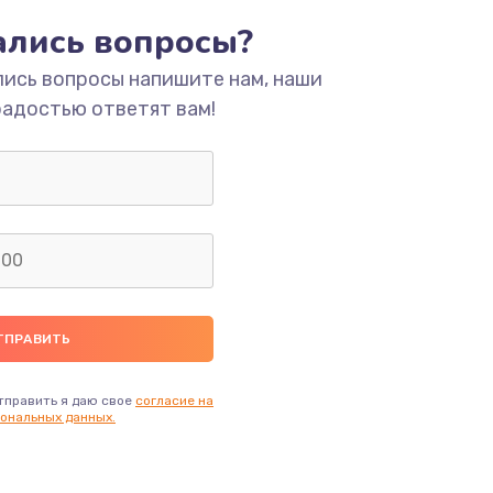
ать
тались вопросы?
лись вопросы напишите нам, наши
ать
радостью ответят вам!
ать
ать
ать
ать
ать
тправить я даю свое
согласие на
ональных данных.
ать