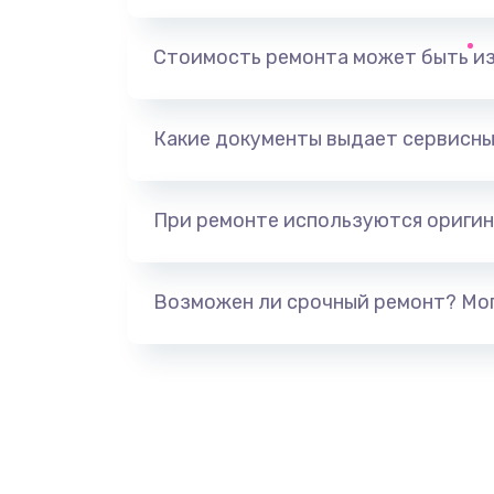
Замена динамика
Стоимость ремонта может быть и
Замена тачпада
Какие документы выдает сервисны
Замена разъёмов (HDMI, DVI, Ди
порта)
При ремонте используются оригин
Замена USB порта
Возможен ли срочный ремонт? Мог
Замена звуковой карты
Замена микрофона
Замена оперативной памяти