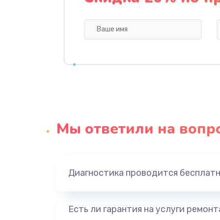
Замена видеокарты
Ремонт цепей питания
Замена жесткого диска
Установка драйверов
Мы ответили на вопр
Замена вебкамеры
Ремонт петель крышки
Диагностика проводится бесплат
Настройка Wi-Fi
Есть ли гарантия на услуги ремон
Замена шим-контроллера