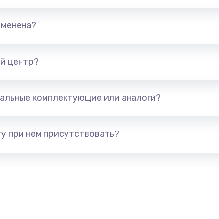
670 руб.
Заказ
зменена?
745 руб.
Заказ
й центр?
сплей
495 руб.
Заказ
альные комплектующие или аналоги?
895 руб.
Заказ
у при нем присутствовать?
1490 руб.
Заказ
650 руб.
Заказ
670 руб.
Заказ