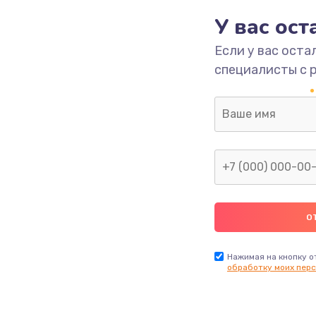
1620 руб.
Заказ
У вас ос
Если у вас оста
1545 руб.
Заказ
специалисты с 
1390 руб.
Заказ
1045 руб.
Заказ
920 руб.
Заказ
2620 руб.
Заказ
1490 руб.
Заказ
Нажимая на кнопку о
обработку моих перс
690 руб.
Заказ