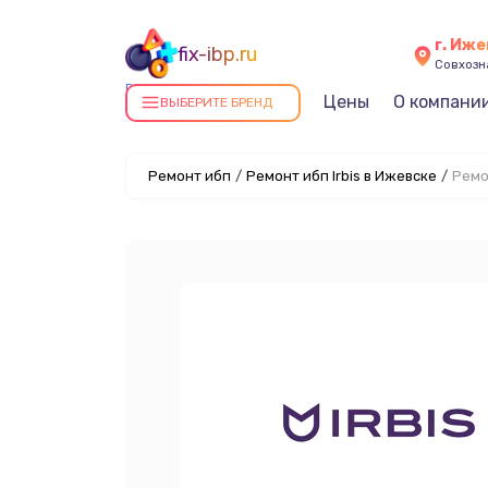
г. Иж
fix-ibp.ru
Совхозна
Ремонт ИБП в Ижевске
Цены
О компани
ВЫБЕРИТЕ БРЕНД
Ремонт ибп
/
Ремонт ибп Irbis в Ижевске
/
Ремо