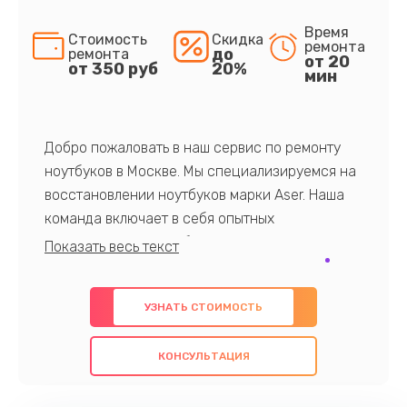
Время
Стоимость
Скидка
ремонта
до
ремонта
от 20
от 350 руб
20%
мин
Добро пожаловать в наш сервис по ремонту
ноутбуков в Москве. Мы специализируемся на
восстановлении ноутбуков марки Aser. Наша
команда включает в себя опытных
профессионалов с обширными знаниями и
многолетним опытом в данной области. Мы
предлагаем быстрый и качественный ремонт с
УЗНАТЬ СТОИМОСТЬ
использованием оригинальных компонентов, а
также гарантируем качество всех
КОНСУЛЬТАЦИЯ
проведенных работ. Наша цель - предоставить
клиентам надежное и профессиональное