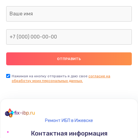
Заказать
Ремонт капиллярной трубки
400 руб.
Заказать
Замена блока питания
1000 руб.
Заказать
Нажимая на кнопку отправить я даю свое
согласие на
обработку моих персональных данных.
Прошивка / разблокировка
900 руб.
Заказать
fix-ibp.ru
Ремонт ИБП в Ижевске
Замена термостата
Контактная информация
1200 руб.