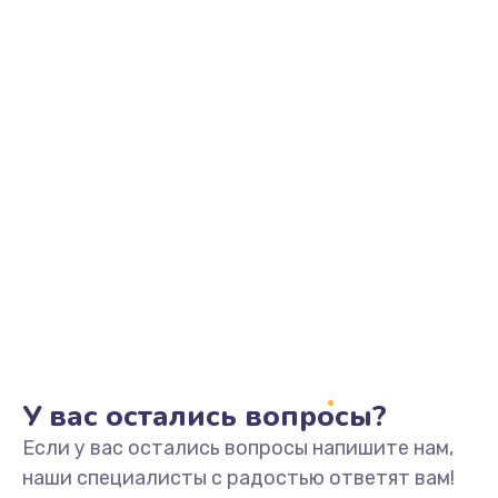
Заказать
Замена видеоадаптера (видеокарты)
1800 руб.
Заказать
Замена, перепайка чипа
1300 руб.
Заказать
Замена HDMI-разъема
650 руб.
Заказать
У вас остались вопросы?
Если у вас остались вопросы напишите нам,
Замена/Pемонт карбюратора
наши специалисты с радостью ответят вам!
1300 руб.