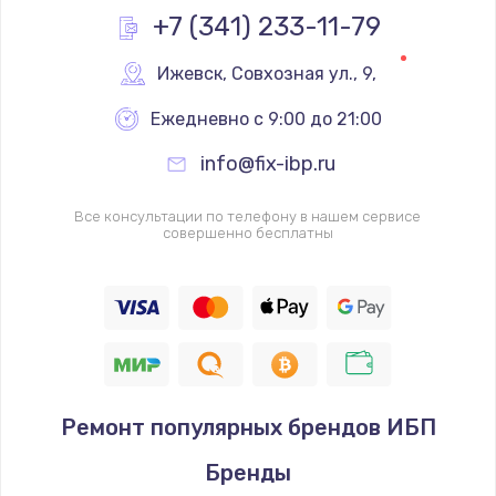
Заказать
+7 (341) 233-11-79
Замена реле
Ижевск
,
 Совхозная ул., 9,
1000 руб.
Ежедневно с 9:00 до 21:00
Заказать
info@fix-ibp.ru
Замена термопредохранителя
Все консультации по телефону в нашем сервисе
700 руб.
совершенно бесплатны
Заказать
Замена ТЭНа
2500 руб.
Заказать
Ремонт популярных брендов ИБП
Замена шнура
Бренды
1400 руб.