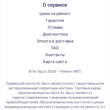
Заказать
О сервисе
Цены на ремонт
Замена / ремонт электронного модуля
управления
Гарантия
600 руб.
Отзывы
Диагностика
Заказать
Оплата и доставка
Замена конфорки
FAQ
1100 руб.
Контакты
Карта сайта
Заказать
© fix-ibp.ru
2026
— Ремонт ИБП.
Замена платы сенсора
900 руб.
Сервисный центр fix-ibp.ru является пост гарантийным (не
авторизованным) сервисным центром. Торговые марки,
Заказать
перечисленные на сайте fix-ibp.ru, являются
зарегистрированным товарными знаками компаний
Замена регулятора режимов конфорки
правообладателей. Обозначения используется не с целью
индивидуализации соответствующих услуг по ремонту, а с
900 руб.