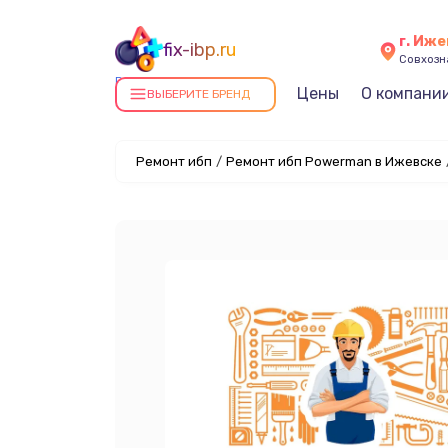
г. Иж
fix-ibp.ru
Совхозна
Ремонт ИБП в Ижевске
Цены
О компани
ВЫБЕРИТЕ БРЕНД
Ремонт ибп
/
Ремонт ибп Powerman в Ижевске