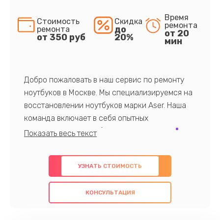
Время
Стоимость
Скидка
ремонта
до
ремонта
от 20
от 350 руб
20%
мин
Добро пожаловать в наш сервис по ремонту
ноутбуков в Москве. Мы специализируемся на
восстановлении ноутбуков марки Aser. Наша
команда включает в себя опытных
профессионалов с обширными знаниями и
многолетним опытом в данной области. Мы
предлагаем быстрый и качественный ремонт с
УЗНАТЬ СТОИМОСТЬ
использованием оригинальных компонентов, а
также гарантируем качество всех
КОНСУЛЬТАЦИЯ
проведенных работ. Наша цель - предоставить
клиентам надежное и профессиональное