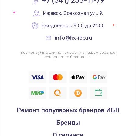
+7 (341) 233-11-79
Замена реле
Ижевск
,
 Совхозная ул., 9,
1000 руб.
Ежедневно с 9:00 до 21:00
Заказать
info@fix-ibp.ru
Замена термопредохранителя
Все консультации по телефону в нашем сервисе
700 руб.
совершенно бесплатны
Заказать
Замена ТЭНа
2500 руб.
Заказать
Ремонт популярных брендов ИБП
Замена шнура
Бренды
1400 руб.
Заказать
О сервисе