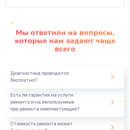
Заказать
Ремонт материнской платы
4500 руб.
Мы ответили на вопросы,
Заказать
которые нам задают чаще
всего
Профилактическая чистка
1000 руб.
Заказать
Диагностика проводится
бесплатно?
Прошивка BIOS
1920 руб.
Есть ли гарантия на услуги
Заказать
ремонта и на используемые
при ремонте комплектующие?
Замена северного моста
1440 руб.
Стоимость ремонта может