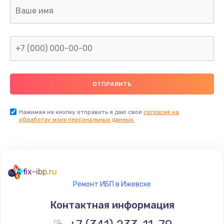
Ремонт капиллярной трубки
400 руб.
Заказать
Замена блока питания
1000 руб.
Заказать
Нажимая на кнопку отправить я даю свое
согласие на
обработку моих персональных данных.
Прошивка / разблокировка
900 руб.
Заказать
fix-ibp.ru
Ремонт ИБП в Ижевске
Замена термостата
Контактная информация
1200 руб.
Заказать