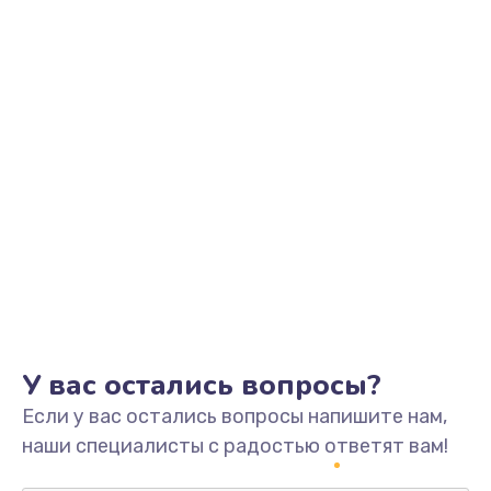
Заказать
Замена видеоадаптера (видеокарты)
1800 руб.
Заказать
Замена, перепайка чипа
1300 руб.
Заказать
Замена HDMI-разъема
650 руб.
Заказать
У вас остались вопросы?
Если у вас остались вопросы напишите нам,
Замена/Pемонт карбюратора
наши специалисты с радостью ответят вам!
1300 руб.
Заказать