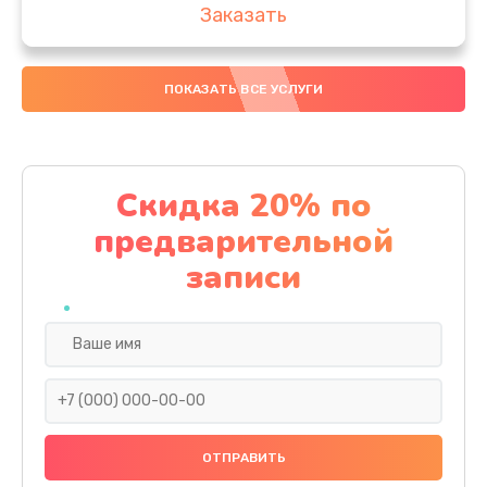
Заказать
Замена аккумулятора
ПОКАЗАТЬ ВСЕ УСЛУГИ
4000 руб.
Заказать
Замена материнской платы
Скидка 20% по
1100 руб.
предварительной
Заказать
записи
Замена масла
750 руб.
Заказать
Замена праймера
1000 руб.