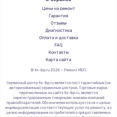
Цены на ремонт
Замена / ремонт электронного модуля
управления
Гарантия
600 руб.
Отзывы
Диагностика
Заказать
Оплата и доставка
Замена конфорки
FAQ
1100 руб.
Контакты
Карта сайта
Заказать
© fix-ibp.ru
2026
— Ремонт ИБП.
Замена платы сенсора
900 руб.
Сервисный центр fix-ibp.ru является пост гарантийным (не
авторизованным) сервисным центром. Торговые марки,
Заказать
перечисленные на сайте fix-ibp.ru, являются
зарегистрированным товарными знаками компаний
Замена регулятора режимов конфорки
правообладателей. Обозначения используется не с целью
индивидуализации соответствующих услуг по ремонту, а с
900 руб.
целью информирования потребителей о предоставляемых