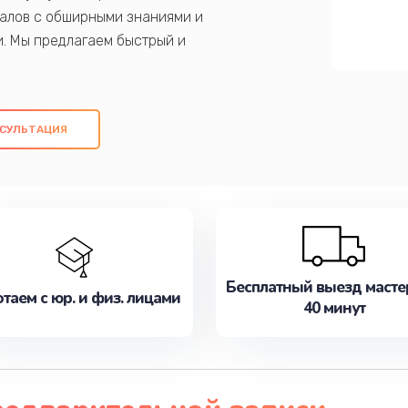
алов с обширными знаниями и
и. Мы предлагаем быстрый и
ем оригинальных компонентов, а также
ых работ. Наша цель - предоставить
ое обслуживание, удовлетворяя их
СУЛЬТАЦИЯ
медлите записаться на ремонт уже
Бесплатный выезд масте
таем с юр. и физ. лицами
40 минут