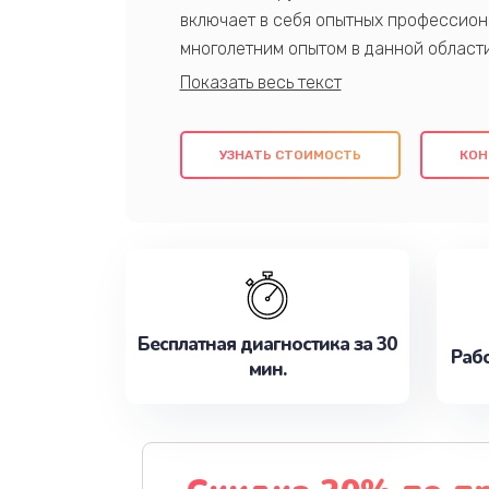
включает в себя опытных профессион
многолетним опытом в данной област
качественный ремонт с использовани
гарантируем качество всех проведенн
клиентам надежное и профессиональн
УЗНАТЬ СТОИМОСТЬ
КОН
потребности наилучшим образом. Не 
сейчас!
Бесплатная диагностика за 30
Рабо
мин.