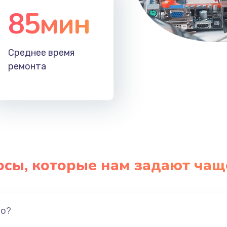
85мин
Среднее время
ремонта
осы, которые нам задают чащ
но?