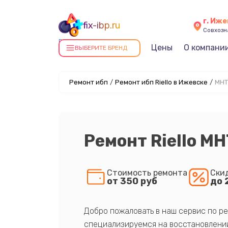
г. Иж
fix-ibp.ru
Совхозна
Ремонт ИБП в Ижевске
Цены
О компани
ВЫБЕРИТЕ БРЕНД
Ремонт ибп
/
Ремонт ибп Riello в Ижевске
/
MHT
Ремонт Riello M
Стоимость ремонта
Ски
от 350 руб
до 
Добро пожаловать в наш сервис по ре
специализируемся на восстановлении