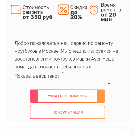
Время
Стоимость
Скидка
ремонта
до
ремонта
от 20
от 350 руб
20%
мин
Добро пожаловать в наш сервис по ремонту
ноутбуков в Москве. Мы специализируемся на
восстановлении ноутбуков марки Aser. Наша
команда включает в себя опытных
профессионалов с обширными знаниями и
многолетним опытом в данной области. Мы
предлагаем быстрый и качественный ремонт с
УЗНАТЬ СТОИМОСТЬ
использованием оригинальных компонентов, а
также гарантируем качество всех
КОНСУЛЬТАЦИЯ
проведенных работ. Наша цель - предоставить
клиентам надежное и профессиональное
обслуживание, удовлетворяя их потребности