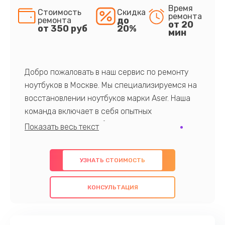
Время
Стоимость
Скидка
ремонта
до
ремонта
от 20
от 350 руб
20%
мин
Добро пожаловать в наш сервис по ремонту
ноутбуков в Москве. Мы специализируемся на
восстановлении ноутбуков марки Aser. Наша
команда включает в себя опытных
профессионалов с обширными знаниями и
многолетним опытом в данной области. Мы
предлагаем быстрый и качественный ремонт с
УЗНАТЬ СТОИМОСТЬ
использованием оригинальных компонентов, а
также гарантируем качество всех
КОНСУЛЬТАЦИЯ
проведенных работ. Наша цель - предоставить
клиентам надежное и профессиональное
обслуживание, удовлетворяя их потребности