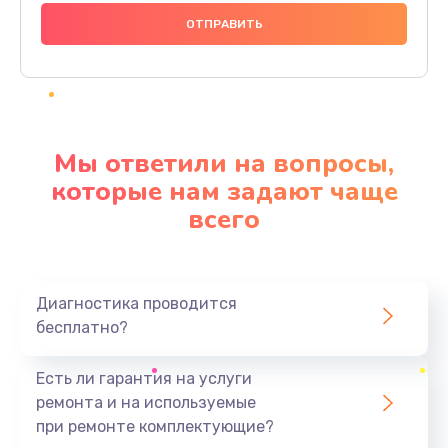
1000 руб.
Заказать
Ремонт материнской платы
4500 руб.
Мы ответили на вопросы,
Заказать
которые нам задают чаще
всего
Профилактическая чистка
1000 руб.
Заказать
Диагностика проводится
бесплатно?
Прошивка BIOS
1920 руб.
Есть ли гарантия на услуги
Заказать
ремонта и на используемые
при ремонте комплектующие?
Замена северного моста