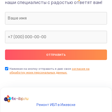
наши специалисты с радостью ответят вам!
1300 руб.
Заказать
Ремонт капиллярной трубки
400 руб.
Заказать
Замена блока питания
1000 руб.
Заказать
Нажимая на кнопку отправить я даю свое
согласие на
обработку моих персональных данных.
Прошивка / разблокировка
900 руб.
Заказать
fix-ibp.ru
Ремонт ИБП в Ижевске
Замена термостата