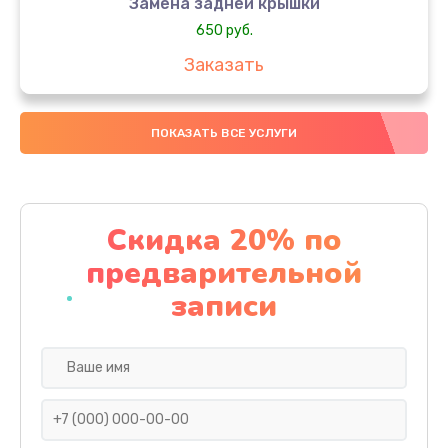
Замена задней крышки
650 руб.
Заказать
Замена аккумулятора
ПОКАЗАТЬ ВСЕ УСЛУГИ
4000 руб.
Заказать
Замена материнской платы
Скидка 20% по
1100 руб.
предварительной
Заказать
записи
Замена масла
750 руб.
Заказать
Замена праймера