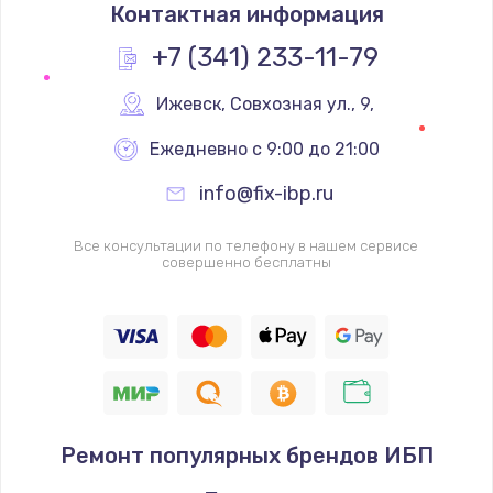
Контактная информация
1200 руб.
Заказать
+7 (341) 233-11-79
Замена реле
Ижевск
,
 Совхозная ул., 9,
1000 руб.
Ежедневно с 9:00 до 21:00
Заказать
info@fix-ibp.ru
Замена термопредохранителя
Все консультации по телефону в нашем сервисе
700 руб.
совершенно бесплатны
Заказать
Замена ТЭНа
2500 руб.
Заказать
Ремонт популярных брендов ИБП
Замена шнура