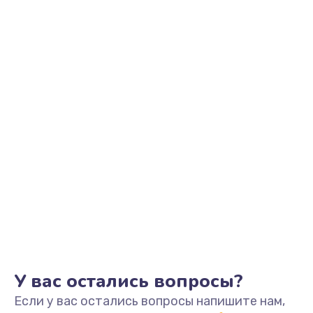
2500 руб.
Заказать
Замена видеоадаптера (видеокарты)
1800 руб.
Заказать
Замена, перепайка чипа
1300 руб.
Заказать
Замена HDMI-разъема
650 руб.
Заказать
У вас остались вопросы?
Если у вас остались вопросы напишите нам,
Замена/Pемонт карбюратора