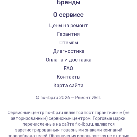
Бренды
1400 руб.
Заказать
О сервисе
Цены на ремонт
Замена / ремонт электронного модуля
управления
Гарантия
600 руб.
Отзывы
Диагностика
Заказать
Оплата и доставка
Замена конфорки
FAQ
1100 руб.
Контакты
Карта сайта
Заказать
© fix-ibp.ru
2026
— Ремонт ИБП.
Замена платы сенсора
900 руб.
Сервисный центр fix-ibp.ru является пост гарантийным (не
авторизованным) сервисным центром. Торговые марки,
Заказать
перечисленные на сайте fix-ibp.ru, являются
зарегистрированным товарными знаками компаний
Замена регулятора режимов конфорки
правообладателей. Обозначения используется не с целью