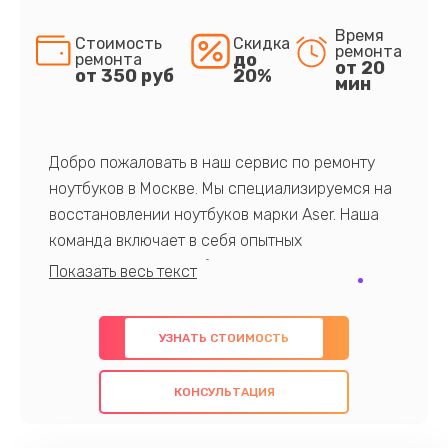
Время
Стоимость
Скидка
ремонта
до
ремонта
от 20
от 350 руб
20%
мин
Добро пожаловать в наш сервис по ремонту
ноутбуков в Москве. Мы специализируемся на
восстановлении ноутбуков марки Aser. Наша
команда включает в себя опытных
профессионалов с обширными знаниями и
многолетним опытом в данной области. Мы
предлагаем быстрый и качественный ремонт с
УЗНАТЬ СТОИМОСТЬ
использованием оригинальных компонентов, а
также гарантируем качество всех
КОНСУЛЬТАЦИЯ
проведенных работ. Наша цель - предоставить
клиентам надежное и профессиональное