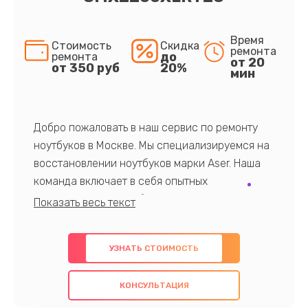
Время
Стоимость
Скидка
ремонта
до
ремонта
от 20
от 350 руб
20%
мин
Добро пожаловать в наш сервис по ремонту
ноутбуков в Москве. Мы специализируемся на
восстановлении ноутбуков марки Aser. Наша
команда включает в себя опытных
профессионалов с обширными знаниями и
многолетним опытом в данной области. Мы
предлагаем быстрый и качественный ремонт с
УЗНАТЬ СТОИМОСТЬ
использованием оригинальных компонентов, а
также гарантируем качество всех
КОНСУЛЬТАЦИЯ
проведенных работ. Наша цель - предоставить
клиентам надежное и профессиональное