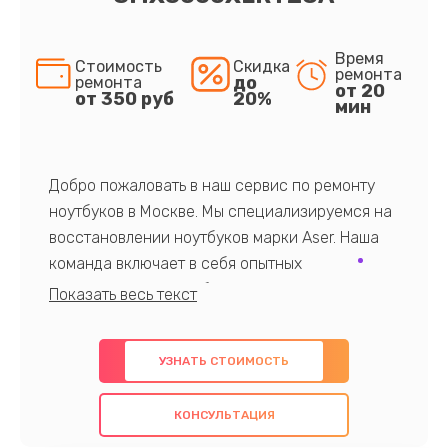
Время
Стоимость
Скидка
ремонта
до
ремонта
от 20
от 350 руб
20%
мин
Добро пожаловать в наш сервис по ремонту
ноутбуков в Москве. Мы специализируемся на
восстановлении ноутбуков марки Aser. Наша
команда включает в себя опытных
профессионалов с обширными знаниями и
многолетним опытом в данной области. Мы
предлагаем быстрый и качественный ремонт с
УЗНАТЬ СТОИМОСТЬ
использованием оригинальных компонентов, а
также гарантируем качество всех
КОНСУЛЬТАЦИЯ
проведенных работ. Наша цель - предоставить
клиентам надежное и профессиональное