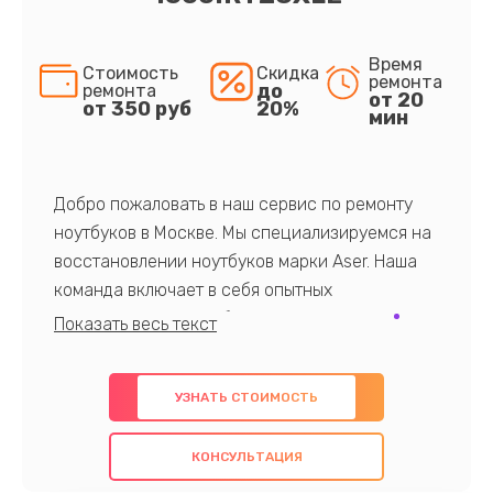
Время
Стоимость
Скидка
ремонта
до
ремонта
от 20
от 350 руб
20%
мин
Добро пожаловать в наш сервис по ремонту
ноутбуков в Москве. Мы специализируемся на
восстановлении ноутбуков марки Aser. Наша
команда включает в себя опытных
профессионалов с обширными знаниями и
многолетним опытом в данной области. Мы
предлагаем быстрый и качественный ремонт с
УЗНАТЬ СТОИМОСТЬ
использованием оригинальных компонентов, а
также гарантируем качество всех
КОНСУЛЬТАЦИЯ
проведенных работ. Наша цель - предоставить
клиентам надежное и профессиональное