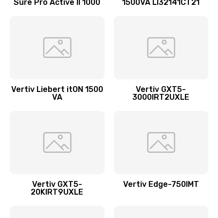
Sure Pro Active II 1000
1500VA LI32141CT21
Vertiv Liebert itON 1500
Vertiv GXT5-
VA
3000IRT2UXLE
Vertiv GXT5-
Vertiv Edge-750IMT
20KIRT9UXLE