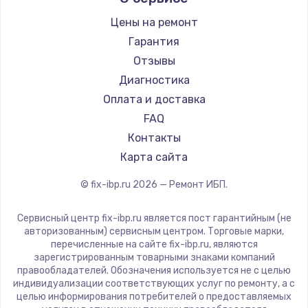
Цены на ремонт
Замена / ремонт электронного модуля
управления
Гарантия
600 руб.
Отзывы
Диагностика
Заказать
Оплата и доставка
Замена конфорки
FAQ
1100 руб.
Контакты
Карта сайта
Заказать
© fix-ibp.ru
2026
— Ремонт ИБП.
Замена платы сенсора
900 руб.
Сервисный центр fix-ibp.ru является пост гарантийным (не
авторизованным) сервисным центром. Торговые марки,
Заказать
перечисленные на сайте fix-ibp.ru, являются
зарегистрированным товарными знаками компаний
Замена регулятора режимов конфорки
правообладателей. Обозначения используется не с целью
индивидуализации соответствующих услуг по ремонту, а с
900 руб.
целью информирования потребителей о предоставляемых