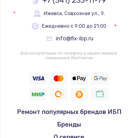
+7 (341) 233-11-79
Замена реле
Ижевск
,
 Совхозная ул., 9,
1000 руб.
Ежедневно с 9:00 до 21:00
Заказать
info@fix-ibp.ru
Замена термопредохранителя
Все консультации по телефону в нашем сервисе
700 руб.
совершенно бесплатны
Заказать
Замена ТЭНа
2500 руб.
Заказать
Ремонт популярных брендов ИБП
Замена шнура
Бренды
1400 руб.
Заказать
О сервисе