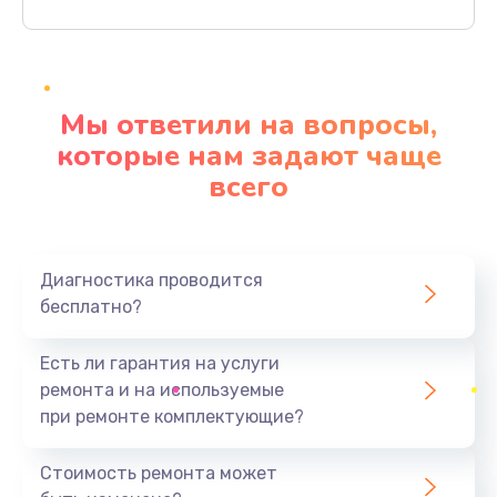
Заказать
Ремонт материнской платы
4500 руб.
Мы ответили на вопросы,
Заказать
которые нам задают чаще
всего
Профилактическая чистка
1000 руб.
Заказать
Диагностика проводится
бесплатно?
Прошивка BIOS
1920 руб.
Есть ли гарантия на услуги
Заказать
ремонта и на используемые
при ремонте комплектующие?
Замена северного моста
1440 руб.
Стоимость ремонта может