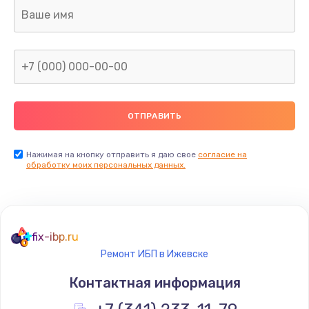
Ремонт капиллярной трубки
400 руб.
Заказать
Замена блока питания
1000 руб.
Заказать
Нажимая на кнопку отправить я даю свое
согласие на
обработку моих персональных данных.
Прошивка / разблокировка
900 руб.
Заказать
fix-ibp.ru
Ремонт ИБП в Ижевске
Замена термостата
Контактная информация
1200 руб.
Заказать