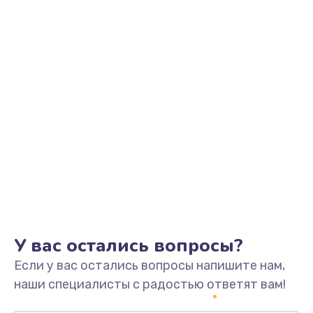
Заказать
Замена видеоадаптера (видеокарты)
1800 руб.
Заказать
Замена, перепайка чипа
1300 руб.
Заказать
Замена HDMI-разъема
650 руб.
Заказать
У вас остались вопросы?
Если у вас остались вопросы напишите нам,
Замена/Pемонт карбюратора
наши специалисты с радостью ответят вам!
1300 руб.
Заказать